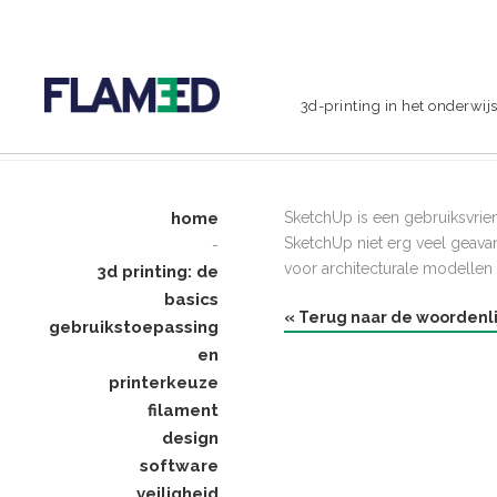
3d-printing in het onderwij
home
SketchUp is een gebruiksvrie
SketchUp niet erg veel geava
-
voor architecturale modellen 
3d printing: de
basics
« Terug naar de woordenli
gebruikstoepassing
en
printerkeuze
filament
design
software
veiligheid