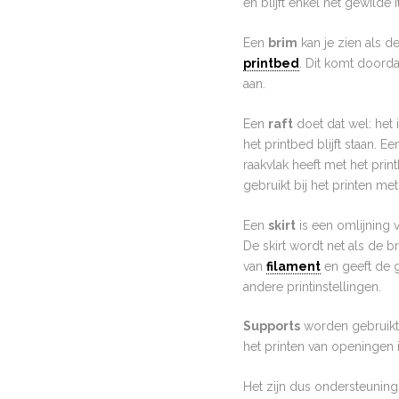
en blijft enkel het gewilde
Een
brim
kan je zien als de
printbed
. Dit komt doorda
aan.
Een
raft
doet dat wel: het 
het printbed blijft staan. 
raakvlak heeft met het prin
gebruikt bij het printen me
Een
skirt
is een omlijning v
De skirt wordt net als de br
van
filament
en geeft de g
andere printinstellingen.
Supports
worden gebruikt 
het printen van openingen 
Het zijn dus ondersteuning