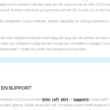
 plakje komt overeen met een laag van de opbouw van je stuk. Dit for
nstuurt. Kortom, het slicer-programma zet het 3D-model om in een f
le variabelen (zoals snelheid, debiet, laagdikte en vulling) berekend, 
el (een digitaal bestand) moet laag per laag aan de printer worden 
Je hebt dus software nodig die het model kan omzetten in laagjes (‘sl
interpreter’), zodat de printer kan aangestuurd worden.
T EN SUPPORT
 instellen of jouw print een
brim
,
raft
,
skirt
of
supports
nodig heeft.
orden geprint. Nadat de printer het complete object heeft afgeprint, 