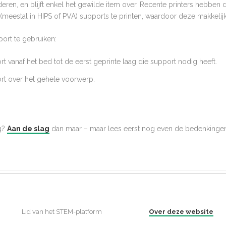
deren, en blijft enkel het gewilde item over. Recente printers hebbe
(meestal in HIPS of PVA) supports te printen, waardoor deze makkelijk 
port te gebruiken:
 vanaf het bed tot de eerst geprinte laag die support nodig heeft.
t over het gehele voorwerp.
g?
Aan de slag
dan maar – maar lees eerst nog even de bedenkinge
Lid van het STEM-platform
Over deze website