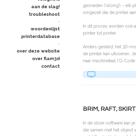
gesneden (‘slicing’) – elk
aan de slag!
omgezet die de printer aa
troubleshoot
-
In dit proces worden ook al
woordenlijst
printer tot printer.
printerdatabase
-
Anders gesteld: het 3D-mod
over deze website
de printer kan uitvoeren. 
over flam3d
naar machinetaal (‘G-Code 
contact
BRIM, RAFT, SKIR
In de slicer-software kan je
die samen met het object w