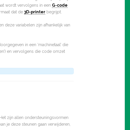
maat wordt vervolgens in een
G-code
ormaat dat de
3D-printer
begrijpt.
en deze variabelen zijn afhankelijk van
doorgegeven in een ‘machinetaal’ die
icen’) en vervolgens die code omzet
 Het zijn allen ondersteuningsvormen
kan je deze steunen gaan verwijderen,