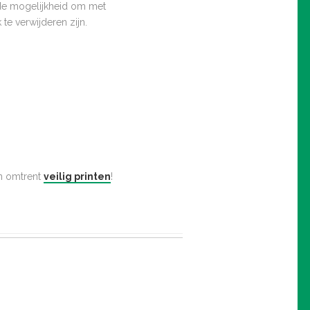
n de mogelijkheid om met
te verwijderen zijn.
n omtrent
veilig printen
!