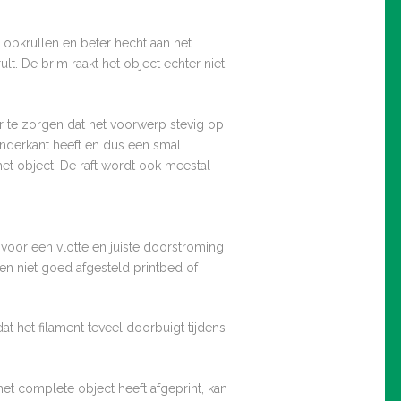
t opkrullen en beter hecht aan het
t. De brim raakt het object echter niet
or te zorgen dat het voorwerp stevig op
 onderkant heeft en dus een smal
het object. De raft wordt ook meestal
gt voor een vlotte en juiste doorstroming
een niet goed afgesteld printbed of
 het filament teveel doorbuigt tijdens
et complete object heeft afgeprint, kan