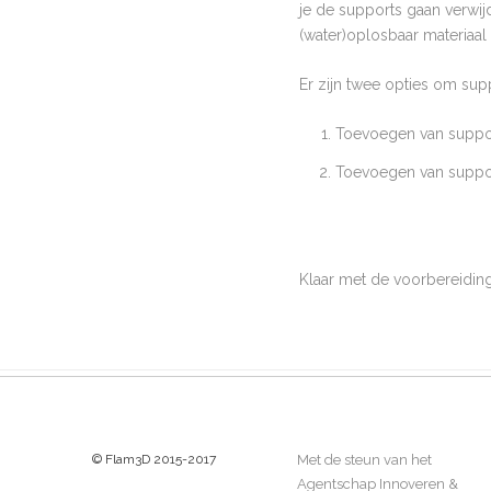
je de supports gaan verwij
(water)oplosbaar materiaal 
Er zijn twee opties om sup
Toevoegen van support
Toevoegen van suppor
Klaar met de voorbereidin
© Flam3D 2015-2017
Met de steun van het
Agentschap Innoveren &