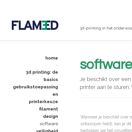
3d-printing in het onderwij
home
softwar
-
3d printing: de
Je beschikt over een
basics
printer aan te sture
gebruikstoepassing
en
printerkeuze
filament
design
Wanneer je beschikt over 
software
ontworpen hebt), kan je dit
bedoelen we het omzetten v
veiligheid