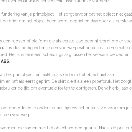
 item over. Maar wat is het verschil tussen al deze vormen?
 fundering van je printobject. Het zorgt ervoor dat het object niet gaa
t de brim om het object heen wordt geprint en daardoor als eerste krul
is een rooster of platform die als eerste laag geprint wordt om er vo
Een raft is dus nodig indien je een voorwerp wil printen dat een smalle
tbed. Het is in feite een scheidingslaag tussen het verwarmde bed en 
t
ABS
.
an het printobject, en raakt zoals de brim het object niet aan.
im en raft als eerst geprint. De skirt dient als een proefdruk. Het zor
ebruiker de tijd om eventuele fouten te corrigeren. Denk hierbij aan 
om onderdelen te ondersteunen tijdens het printen. Zo voorkom je dat
in een voorwerp.
svormen die samen met het object worden geprint. Nadat de printer h