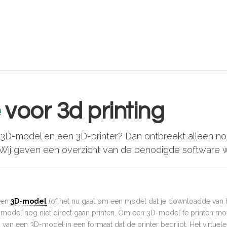
s
e
voor 3d printing
 3D-model en een 3D-printer? Dan ontbreekt alleen nog
n. Wij geven een overzicht van de benodigde software 
een
3D-model
(of het nu gaat om een model dat je downloadde van het
 model nog niet direct gaan printen. Om een 3D-model te printen moet 
an een 3D-model in een formaat dat de printer begrijpt. Het virtuele