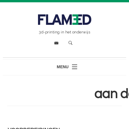
3d-printing in het onderwijs
MENU
HOME
-
aan 
3D PRINTING: DE BASICS
GEBRUIKSTOEPASSINGEN
PRINTERKEUZE
FILAMENT