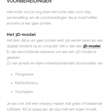
VOORBEREIDINGEN
DESIGN
Hieronder vind je nog even een korte stap-voor-stap
SOFTWARE
samenvatting van de voorbereidingen die je moet treffen
alvorens je kan gaan printen.
VEILIGHEID
AAN DE SLAG!
Het 3D-model
Het item dat je wil gaan printen kent zijn eerste leven als een
TROUBLESHOOT
digitaal bestand op je computer: het is dan een
3D-model
.
-
Er zijn verschillende manieren om aan een 3D-model te
WOORDENLIJST
geraken.
Zo kan je kant-en-klare ontwerpbestanden downloaden van:
PRINTERDATABASE
-
Thingiverse
OVER DEZE WEBSITE
MyMiniFactory
OVER FLAM3D
Youmagine
CONTACT
Je kan ook zelf een ontwerp maken met gratis of betalende
software. Wil je graag aan de slag met een eigen model,