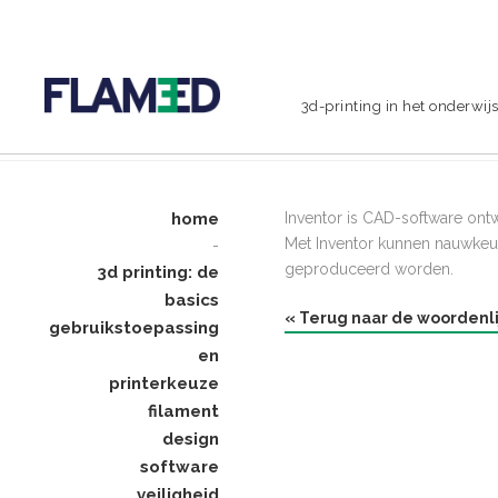
3d-printing in het onderwij
home
Inventor is CAD-software ont
Met Inventor kunnen nauwkeur
-
geproduceerd worden.
3d printing: de
basics
« Terug naar de woordenli
gebruikstoepassing
en
printerkeuze
filament
design
software
veiligheid