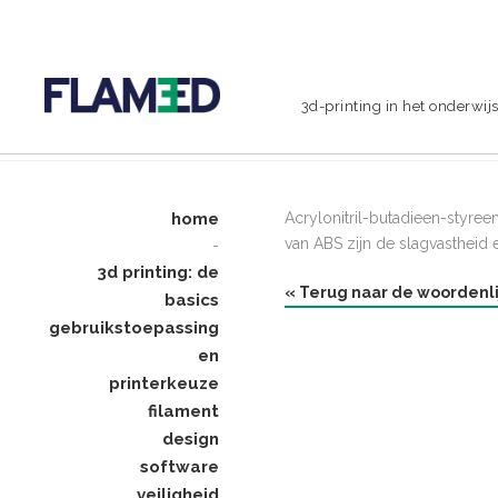
3d-printing in het onderwij
home
Acrylonitril-butadieen-styree
van ABS zijn de slagvastheid e
-
3d printing: de
« Terug naar de woordenli
basics
gebruikstoepassing
en
printerkeuze
filament
design
software
veiligheid