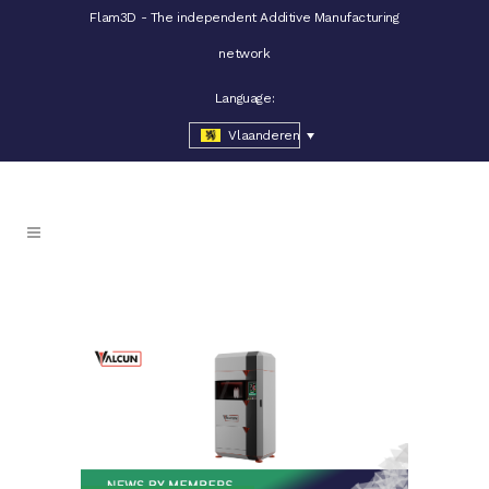
Flam3D - The independent Additive Manufacturing
network
Language:
Vlaanderen