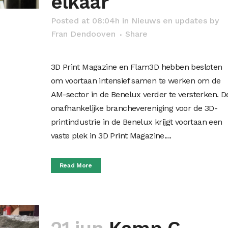
elkaar
Posted at 08:04h
in
Nieuws en updates
by
Fran Dendooven
Share
3D Print Magazine en Flam3D hebben besloten
om voortaan intensief samen te werken om de
AM-sector in de Benelux verder te versterken. D
onafhankelijke branchevereniging voor de 3D-
printindustrie in de Benelux krijgt voortaan een
vaste plek in 3D Print Magazine....
Read More