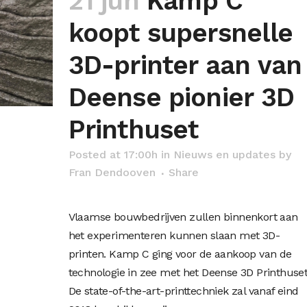
21 jun
Kamp C
koopt supersnelle
3D-printer aan van
Deense pionier 3D
Printhuset
Posted at 17:00h
in
Nieuws en updates
by
Fran Dendooven
Share
Vlaamse bouwbedrijven zullen binnenkort aan
het experimenteren kunnen slaan met 3D-
printen. Kamp C ging voor de aankoop van de
technologie in zee met het Deense 3D Printhuset
De state-of-the-art-printtechniek zal vanaf eind