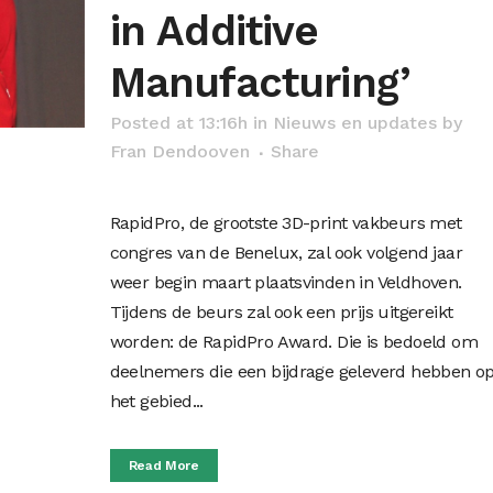
in Additive
Manufacturing’
Posted at 13:16h
in
Nieuws en updates
by
Fran Dendooven
Share
RapidPro, de grootste 3D-print vakbeurs met
congres van de Benelux, zal ook volgend jaar
weer begin maart plaatsvinden in Veldhoven.
Tijdens de beurs zal ook een prijs uitgereikt
worden: de RapidPro Award. Die is bedoeld om
deelnemers die een bijdrage geleverd hebben o
het gebied...
Read More