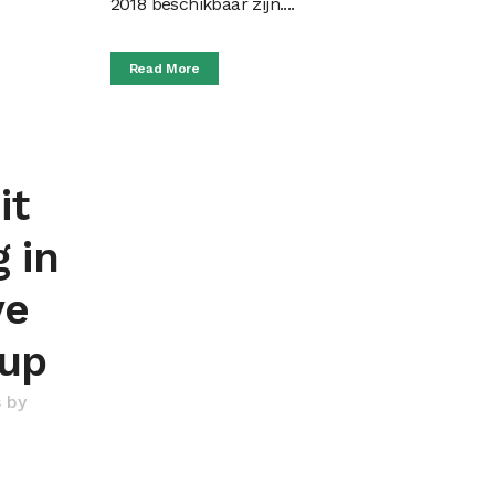
2018 beschikbaar zijn....
Read More
it
 in
ve
Cup
s
by