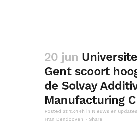
20 jun
Universite
Gent scoort hoog
de Solvay Additi
Manufacturing 
Posted at 15:44h
in
Nieuws en update
Fran Dendooven
Share