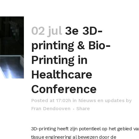
02 jul
3e 3D-
printing & Bio-
Printing in
Healthcare
Conference
Posted at 17:02h
in
Nieuws en updates
by
Fran Dendooven
Share
3D-printing heeft zijn potentieel op het gebied va
tissue engineering al bewezen door de