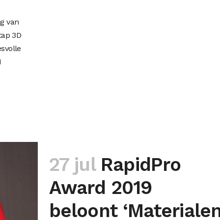
ng van
tap 3D
svolle
1
27 jul
RapidPro
Award 2019
beloont ‘Materiale