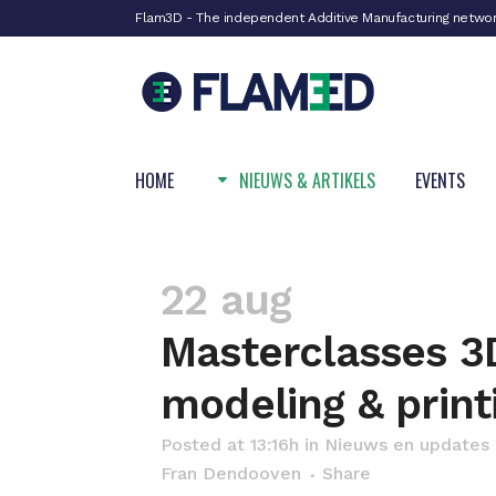
Flam3D - The independent Additive Manufacturing netwo
HOME
NIEUWS & ARTIKELS
EVENTS
22 aug
Masterclasses 3
modeling & print
Posted at 13:16h
in
Nieuws en updates
Fran Dendooven
Share