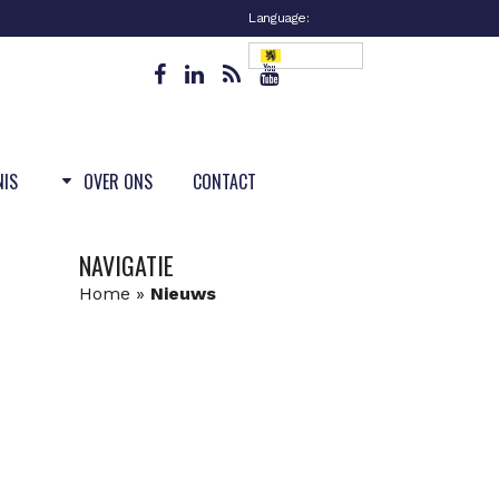
Language:
Vlaanderen
NIS
OVER ONS
CONTACT
NAVIGATIE
Home
»
Nieuws