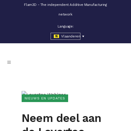
Flam3D - The independent Additive Manufacturing
network
Language:
Vlaanderen
NIEUWS EN UPDATES
Neem deel aan