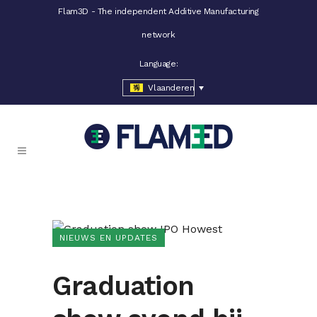
Flam3D - The independent Additive Manufacturing
network
Language:
Vlaanderen
NIEUWS EN UPDATES
Graduation