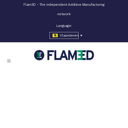
Flam3D - The independent Additive Manufacturing
network
Language:
Vlaanderen