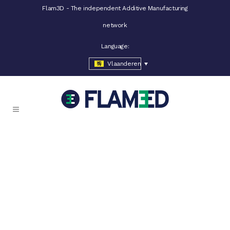
Flam3D - The independent Additive Manufacturing
network
Language:
Vlaanderen