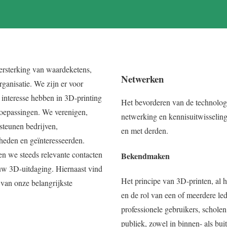
ersterking van waardeketens,
Netwerken
rganisatie. We zijn er voor
e interesse hebben in 3D-printing
Het bevorderen van de technologi
oepassingen. We verenigen,
netwerking en kennisuitwisseling
steunen bedrijven,
en met derden.
heden en geïnteresseerden.
en we steeds relevante contacten
Bekendmaken
uw 3D-uitdaging. Hiernaast vind
Het principe van 3D-printen, al 
 van onze belangrijkste
en de rol van een of meerdere l
professionele gebruikers, scholen
publiek, zowel in binnen- als bui