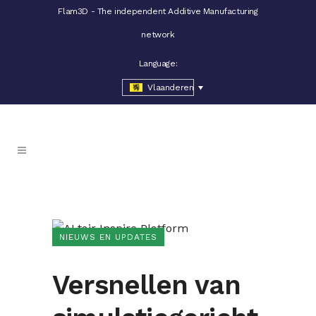
Flam3D - The independent Additive Manufacturing
network
Language:
Vlaanderen
NIEUWS EN UPDATES
Versnellen van