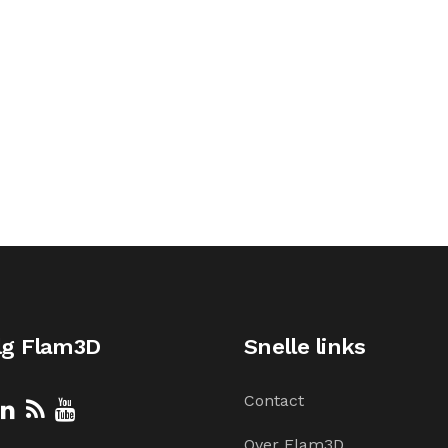
lg Flam3D
Snelle links
Contact
Over Flam3D