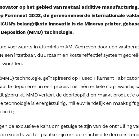
ovator op het gebied van metaal additive manufacturing, 
op Formnext 2023, de gerenommeerde internationale vakb
lCUN’s belangrijkste innovatie is de Minerva printer, gebas
 Deposition (MMD) technologie.
stap voorwaarts in aluminium AM. Gedreven door een vastbera
CUN een inzetbaar, duurzaam en kosteneffectief systeem gecreë
twrichten.
(MMD) technologie, geïnspireerd op Fused Filament Fabricatio
al te deponeren in een proces met één enkele stap, waarbij k
dt gebruikt. MMD verkort de doorlooptijd en maakt productie 
technologie is energiezuinig, milieuvriendelijk en maakt gifti
rbodig.
en de exclusieve kans om getuige te zijn van de onthulling va
an experts zal ter plaatse zijn om de machine te demonstrere