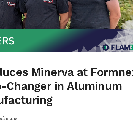
duces Minerva at Formne
e-Changer in Aluminum
ufacturing
eckmans