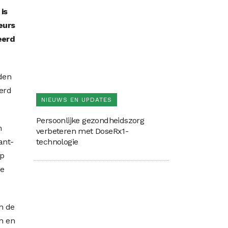
is
eurs
eerd
den
erd
NIEUWS EN UPDATES
Persoonlijke gezondheidszorg
n
verbeteren met DoseRx1-
technologie
ant-
op
ge
n de
n en