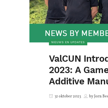
NIEUWS EN UPDATES
ValCUN Intro
2023: A Gam
Additive Man
31 oktober 2023
by
Jorn Be