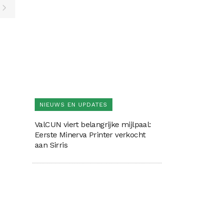
NIEUWS EN UPDATES
ValCUN viert belangrijke mijlpaal:
Eerste Minerva Printer verkocht
aan Sirris