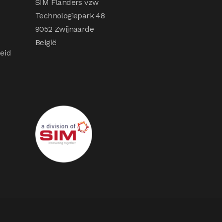
SIM Flanders vzw
Technologiepark 48
9052 Zwijnaarde
België
eid