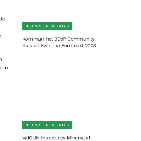
le
NIEUWS EN UPDATES
e
Kom naar het 3DoP Community
Kick-off Event op Formnext 2023
n
r in
NIEUWS EN UPDATES
ValCUN Introduces Minerva at