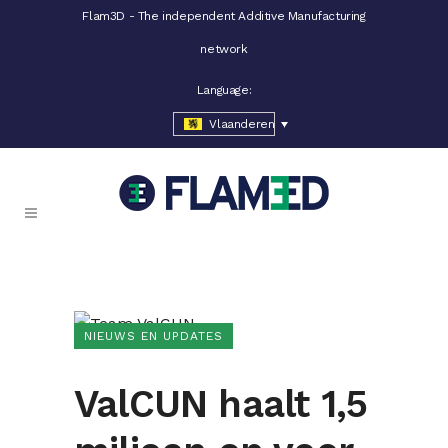
Flam3D - The independent Additive Manufacturing
network
Language:
Vlaanderen
NIEUWS EN UPDATES
ValCUN haalt 1,5