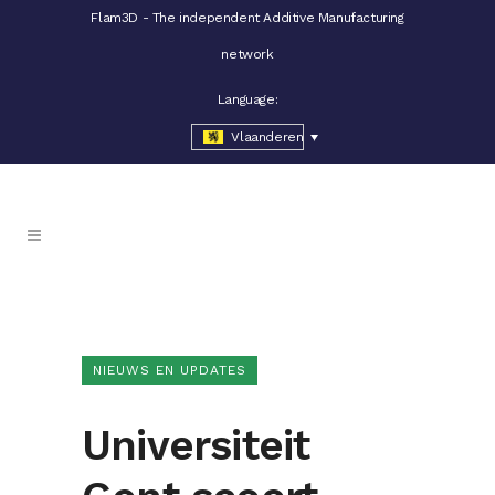
Flam3D - The independent Additive Manufacturing
network
Language:
Vlaanderen
NIEUWS EN UPDATES
Universiteit