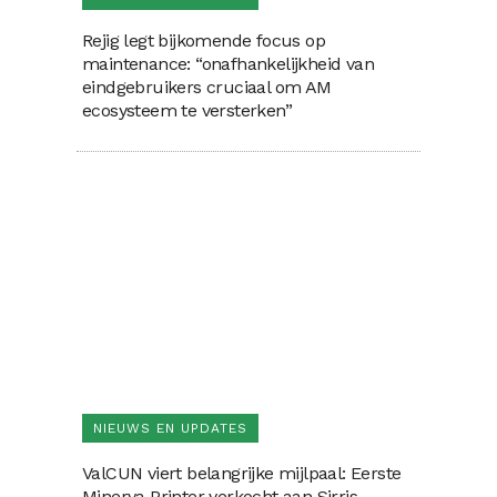
Rejig legt bijkomende focus op
maintenance: “onafhankelijkheid van
eindgebruikers cruciaal om AM
ecosysteem te versterken”
NIEUWS EN UPDATES
ValCUN viert belangrijke mijlpaal: Eerste
Minerva Printer verkocht aan Sirris