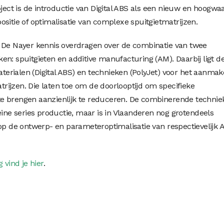
oject is de introductie van Digital ABS als een nieuw en hoogwa
sitie of optimalisatie van complexe spuitgietmatrijzen.
- De Nayer kennis overdragen over de combinatie van twee
en: spuitgieten en additive manufacturing (AM). Daarbij ligt d
erialen (Digital ABS) en technieken (PolyJet) voor het aanma
ijzen. Die laten toe om de doorlooptijd om specifieke
e brengen aanzienlijk te reduceren. De combinerende techniek
eine series productie, maar is in Vlaanderen nog grotendeels
 op de ontwerp- en parameteroptimalisatie van respectievelijk 
 vind je hier
.