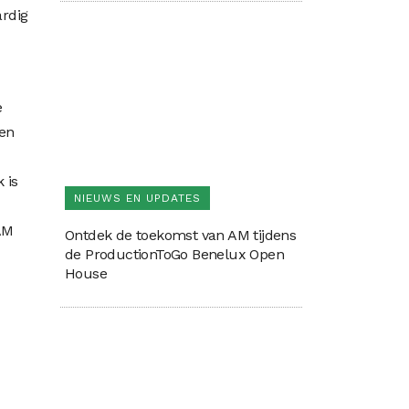
ardig
e
ken
 is
NIEUWS EN UPDATES
AM
Ontdek de toekomst van AM tijdens
de ProductionToGo Benelux Open
House