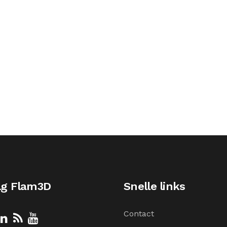
lg Flam3D
Snelle links
Contact