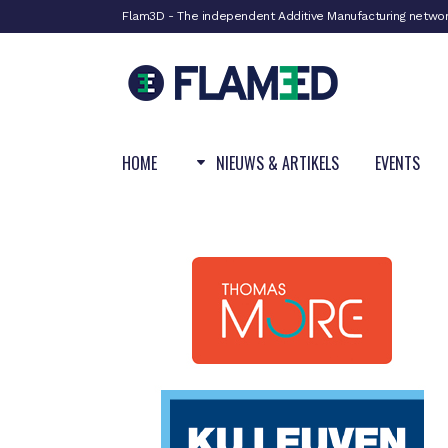
Flam3D - The independent Additive Manufacturing netwo
HOME
NIEUWS & ARTIKELS
EVENTS