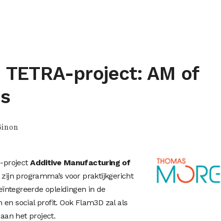
TETRA-project: AM of
ds
Binon
-project
Additive Manufacturing of
zijn programma’s voor praktijkgericht
ïntegreerde opleidingen in de
en social profit. Ook Flam3D zal als
an het project.