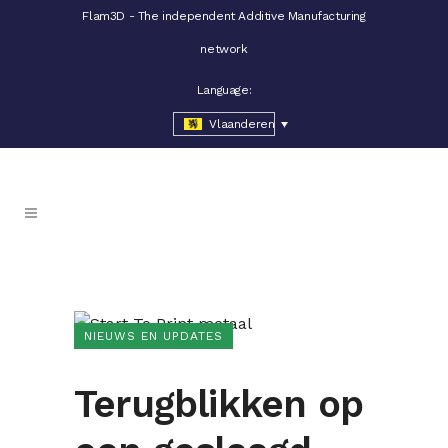
Flam3D - The independent Additive Manufacturing
network
Language:
Vlaanderen
NIEUWS EN UPDATES
Terugblikken op