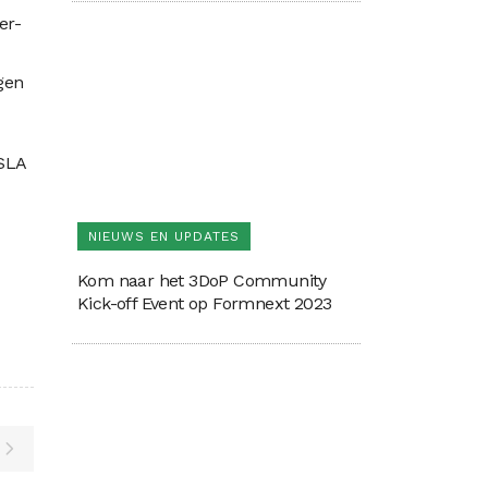
er-
gen
 SLA
NIEUWS EN UPDATES
Kom naar het 3DoP Community
Kick-off Event op Formnext 2023