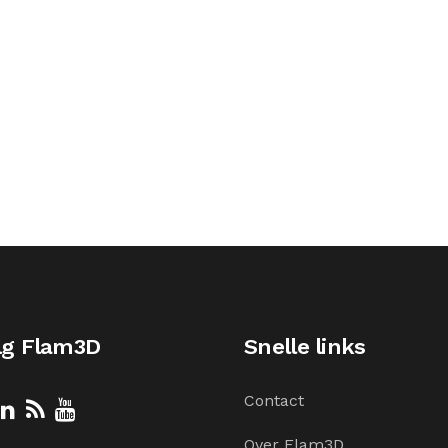
lg Flam3D
Snelle links
Contact
Over Flam3D