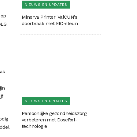
NIEUWS EN UPDATES
 op
Minerva Printer: ValCUN’s
doorbraak met EIC-steun
SLS.
aak
ijn
jf
NIEUWS EN UPDATES
Persoonlijke gezondheidszorg
odig
verbeteren met DoseRx1-
technologie
ddel