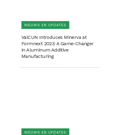
NIEUWS EN UPDATES
ValCUN Introduces Minerva at
Formnext 2023: A Game-Changer
in Aluminum Additive
Manufacturing
NIEUWS EN UPDATES