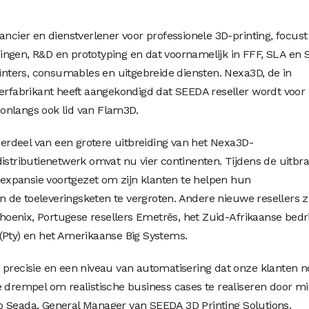
ancier en dienstverlener voor professionele 3D-printing, focust
ngen, R&D en prototyping en dat voornamelijk in FFF, SLA en 
rinters, consumables en uitgebreide diensten. Nexa3D, de in
terfabrikant heeft aangekondigd dat SEEDA reseller wordt voor
onlangs ook lid van Flam3D.
rdeel van een grotere uitbreiding van het Nexa3D-
distributienetwerk omvat nu vier continenten. Tijdens de uitbr
n expansie voortgezet om zijn klanten te helpen hun
in de toeleveringsketen te vergroten. Andere nieuwe resellers z
enix, Portugese resellers Emetrês, het Zuid-Afrikaanse bedri
(Pty) en het Amerikaanse Big Systems.
 precisie en een niveau van automatisering dat onze klanten n
e drempel om realistische business cases te realiseren door mi
o Seada, General Manager van SEEDA 3D Printing Solutions.