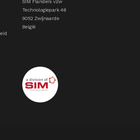
SIM Flanders vzw
Technologiepark 48
9052 Zwijnaarde
België
eid