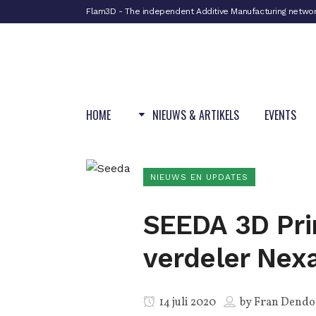
Flam3D - The independent Additive Manufacturing netwo
HOME
NIEUWS & ARTIKELS
EVENTS
NIEUWS EN UPDATES
SEEDA 3D Pri
verdeler Nex
14 juli 2020
by
Fran Dendo