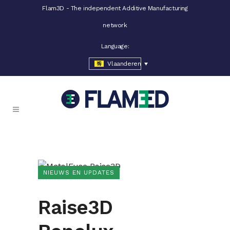
Flam3D - The independent Additive Manufacturing
network
Language:
Vlaanderen
NIEUWS EN UPDATES
Raise3D