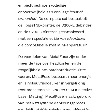
en biedt bedrijven volledige
ontwerpvrijheid aan een lage ‘
cost of
ownership
’. De complete set bestaat uit
de Forge1 3D-printer, de D200-E debinder
en de S200-C sinterer, gecombineerd
met een speciale editie van
IdeaMaker
die compatibel is met MIM-apparatuur.
De voordelen van MetalFuse zijn onder
meer de lage overheadkosten en de
mogelijkheid om batchproductie uit te
voeren. MetalFuse bespaart meer energie
en is milieuvriendelijker in vergelijking
met processen als CNC en SLM (Selective
Laser Melting). MetalFuse maakt gebruik
van het katalytische debindingsproces,
wat leidt tot 60% minder verwerkingstijd