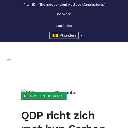
Flam3D - The independent Additive Manufacturing
network
Language:
Vlaanderen
NIEUWS EN UPDATES
QDP richt zich