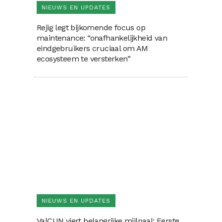
NIEUWS EN UPDATES
Rejig legt bijkomende focus op
maintenance: “onafhankelijkheid van
eindgebruikers cruciaal om AM
ecosysteem te versterken”
NIEUWS EN UPDATES
ValCUN viert belangrijke mijlpaal: Eerste