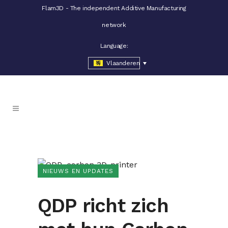
Flam3D - The independent Additive Manufacturing
network
Language:
Vlaanderen
NIEUWS EN UPDATES
QDP richt zich