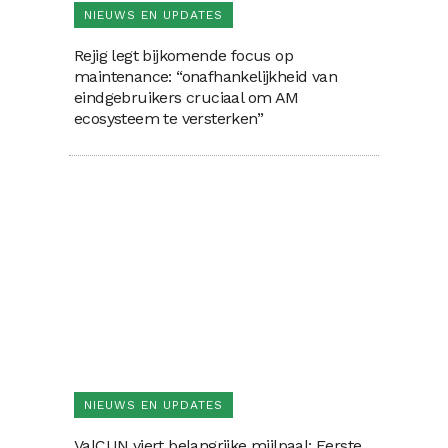
NIEUWS EN UPDATES
Rejig legt bijkomende focus op
maintenance: “onafhankelijkheid van
eindgebruikers cruciaal om AM
ecosysteem te versterken”
NIEUWS EN UPDATES
ValCUN viert belangrijke mijlpaal: Eerste