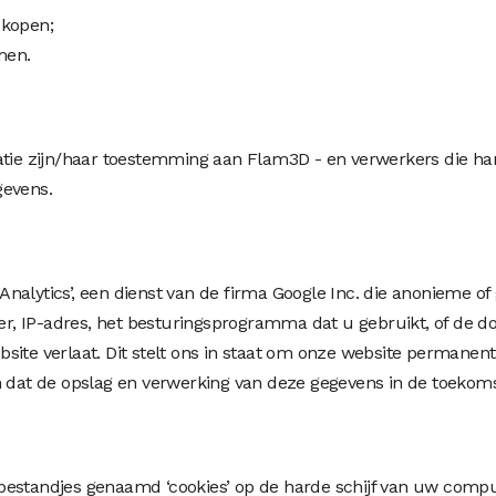
 kopen;
men.
ratie zijn/haar toestemming aan Flam3D - en verwerkers die h
gevens.
alytics’, een dienst van de firma Google Inc. die anonieme of
owser, IP-adres, het besturingsprogramma dat u gebruikt, of 
site verlaat. Dit stelt ons in staat om onze website permanent
n dat de opslag en verwerking van deze gegevens in de toekomst
bestandjes genaamd ‘cookies’ op de harde schijf van uw compu