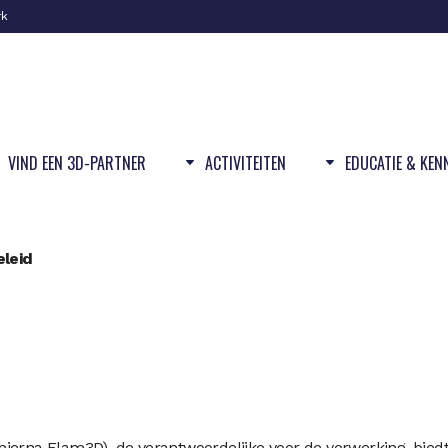
rk
VIND EEN 3D-PARTNER
ACTIVITEITEN
EDUCATIE & KEN
eleid
ierna Flam3D), de verantwoordelijke voor de verwerking, bied