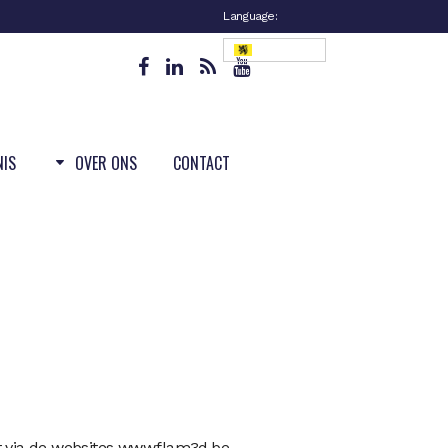
Language:
Vlaanderen
NIS
OVER ONS
CONTACT
t via de websites www.flam3d.be,