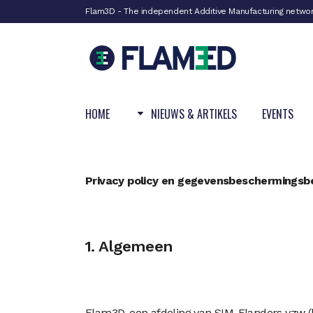
Flam3D - The independent Additive Manufacturing netwo
HOME
NIEUWS & ARTIKELS
EVENTS
Privacy policy en gegevensbeschermingsb
1. Algemeen
Flam3D, een afdeling van SIM-Flanders vzw (h