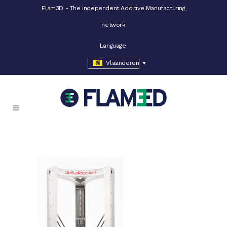
Flam3D - The independent Additive Manufacturing
network
Language:
Vlaanderen