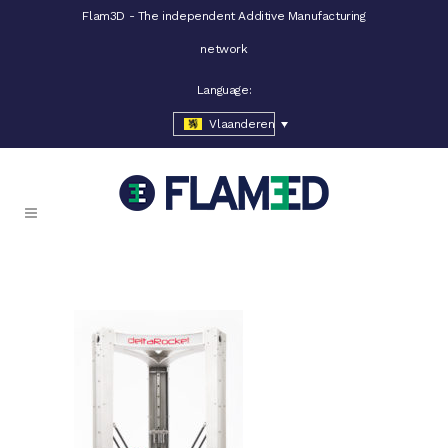
Flam3D - The independent Additive Manufacturing
network
Language:
Vlaanderen