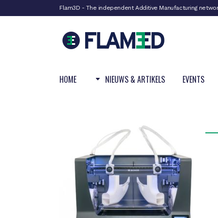
Flam3D - The independent Additive Manufacturing netwo
HOME
NIEUWS & ARTIKELS
EVENTS