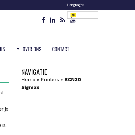
Language:
Vlaanderen
NIS
OVER ONS
CONTACT
NAVIGATIE
Home
»
Printers
»
BCN3D
Sigmax
ot
r je
rs,