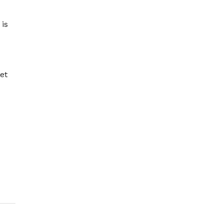
 is
et