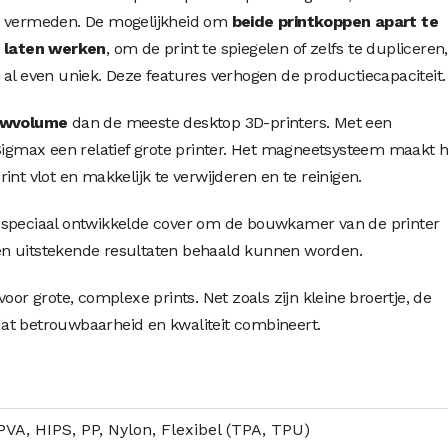
vermeden. De mogelijkheid om
beide printkoppen apart te
laten werken
, om de print te spiegelen of zelfs te dupliceren,
al even uniek. Deze features verhogen de productiecapaciteit.
uwvolume
dan de meeste desktop 3D-printers. Met een
 Sigmax een relatief grote printer. Het magneetsysteem maakt h
int vlot en makkelijk te verwijderen en te reinigen.
 speciaal ontwikkelde cover om de bouwkamer van de printer
alen uitstekende resultaten behaald kunnen worden.
oor grote, complexe prints. Net zoals zijn kleine broertje, de
at betrouwbaarheid en kwaliteit combineert.
VA, HIPS, PP, Nylon, Flexibel (TPA, TPU)