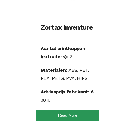
Zortax Inventure
Aantal printkoppen
(extruders):
2
Materialen:
ABS, PET,
PLA, PETG, PVA, HIPS,
PP, Nylon, Flexibel (TPA,
Adviesprijs fabrikant:
€
TPU)
3810
Read More