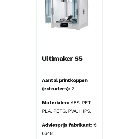
Ultimaker S5
Aantal printkoppen
(extruders):
2
Materialen:
ABS, PET,
PLA, PETG, PVA, HIPS,
PP, Nylon, Flexibel (TPA,
Adviesprijs fabrikant:
€
TPU)
6648