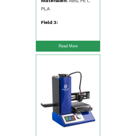
Materialen:
ABS, PET,
PLA
Field 3:
Read More