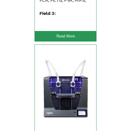
PLA, PETG, PVA, HIPS,
Nylon, Flexibel (TPA,
Field 3:
TPU)
Read More