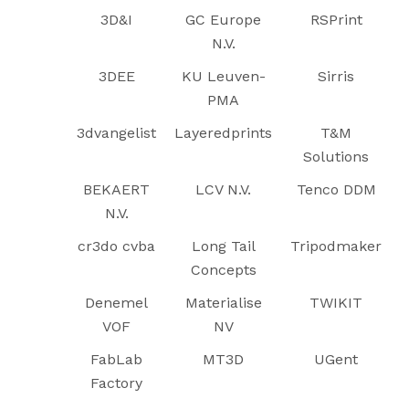
3D&I
GC Europe
RSPrint
N.V.
3DEE
KU Leuven-
Sirris
PMA
3dvangelist
Layeredprints
T&M
Solutions
BEKAERT
LCV N.V.
Tenco DDM
N.V.
cr3do cvba
Long Tail
Tripodmaker
Concepts
Denemel
Materialise
TWIKIT
VOF
NV
FabLab
MT3D
UGent
Factory