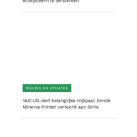
ecosysteem te versterken”
NIEUWS EN UPDATES
ValCUN viert belangrijke mijlpaal: Eerste
Minerva Printer verkocht aan Sirris