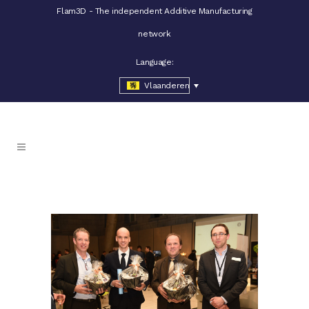
Flam3D - The independent Additive Manufacturing
network
Language:
Vlaanderen