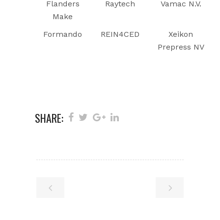
Flanders
Raytech
Vamac N.V.
Make
Formando
REIN4CED
Xeikon
Prepress NV
SHARE: