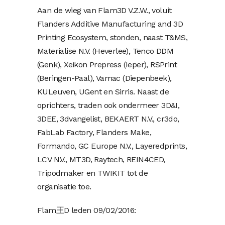
Aan de wieg van Flam3D V.Z.W., voluit
Flanders Additive Manufacturing and 3D
Printing Ecosystem, stonden, naast T&MS,
Materialise N.V. (Heverlee), Tenco DDM
(Genk), Xeikon Prepress (Ieper), RSPrint
(Beringen-Paal), Vamac (Diepenbeek),
KULeuven, UGent en Sirris. Naast de
oprichters, traden ook ondermeer 3D&I,
3DEE, 3dvangelist, BEKAERT N.V., cr3do,
FabLab Factory, Flanders Make,
Formando, GC Europe N.V., Layeredprints,
LCV N.V., MT3D, Raytech, REIN4CED,
Tripodmaker en TWIKIT tot de
organisatie toe.
Flam王D leden 09/02/2016: