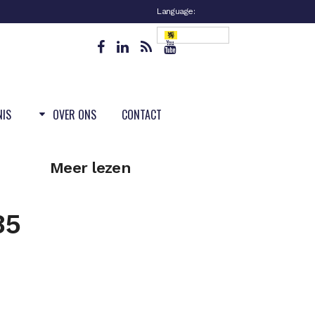
Language:
Vlaanderen
NIS
OVER ONS
CONTACT
Meer lezen
85