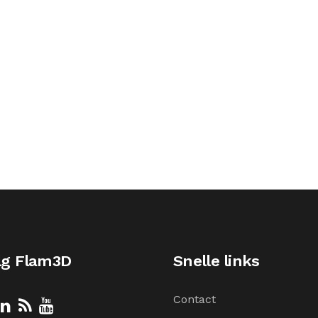
lg Flam3D
Snelle links
Contact