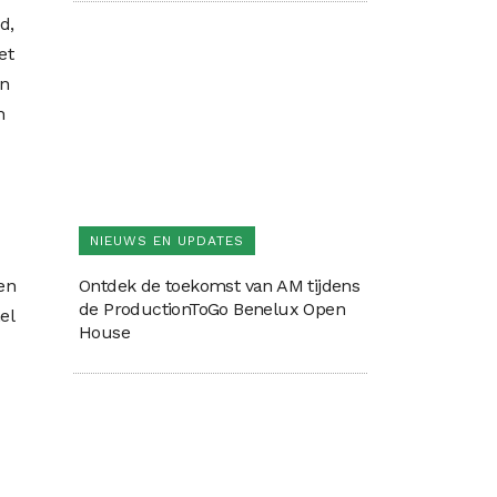
d,
et
en
n
NIEUWS EN UPDATES
Ontdek de toekomst van AM tijdens
en
de ProductionToGo Benelux Open
el
House