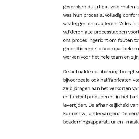
gesproken duurt dat vele malen la
was hun proces al volledig confor
vastleggen en auditeren. “Alles i
valideren alle processtappen voor
ons proces ingericht om fouten t
gecertificeerde, biocompatibele m
werken voor het hele team en zijn
De behaalde certificering brengt
bijvoorbeeld ook halffabricaten 
ze bijdragen aan het verkorten va
en flexibel produceren, in het ha
levertijden. De afhankelijkheid van
kunnen wij ondervangen.” De eerst
beademingsapparatuur en -maske