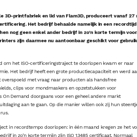
e 3D-printfabriek en lid van Flam3D, produceert vanaf 27
ificering. Het bedrijf behaalde namelijk in een recordtijd 
hen nog geen enkel ander bedrijf in zo’n korte termijn voor
inters zijn daarmee nu aantoonbaar geschikt voor gebruik
 om het ISO-certificeringstraject te doorlopen kwam er naar
ie. Het bedrijf heeft een grote productiecapaciteit en werd a
ht overspoeld met vraag naar producten als handsfree
hields, clips voor mondmaskers en opzetstukken voor
s On Demand doorgaans voor een geheel andere markt
 uitdaging aan te gaan. Op die manier willen ook zij hun steentj
irus.
ject in recordtempo doorlopen: in één maand kregen ze het vo
drijf in zo’n korte termijn zijn ISO 13485 certificaat. Normaal