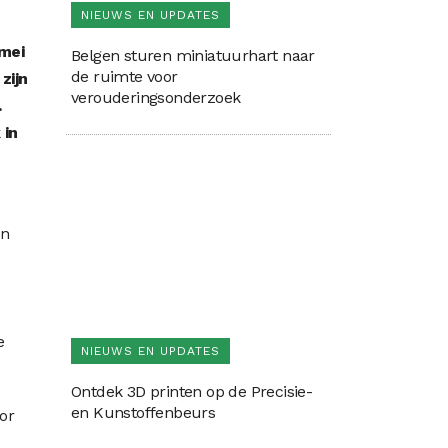
NIEUWS EN UPDATES
 mei
Belgen sturen miniatuurhart naar
de ruimte voor
zijn
verouderingsonderzoek
.
 in
an
e
NIEUWS EN UPDATES
Ontdek 3D printen op de Precisie-
en Kunstoffenbeurs
or