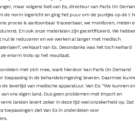
nger, maar volgens Neil van Es, directeur van Parts On Deman
m de norm ingericht en ging het puur om de puntjes op de i: h
n ons proces is aantoonbaar traceerbaar, we monitoren, meten 
tdurend. En ook onze materialen zijn gecertificeerd. We hebbe
ot nul te reduceren en we werken al langer met medisch
aterialen”, verklaart van Es. Desondanks was het toch keihard
 ze enorm trots op het resultaat.
 voordelen met zich mee, want hierdoor kan Parts On Demand
voor toepassing in de behandelomgeving leveren. Daarmee kunn
n de levertijd van medische apparatuur. Van Es: “We kunnen sn
rt van ons eigen land. Dus geen problemen met import en
 verre landen levert zeker in deze tijd veel onzekerheid op. Dat
e toepassingen ziet Van Es in onderdelen voor
rs.