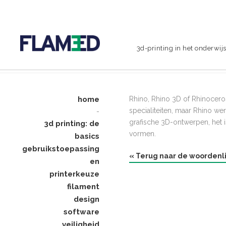
3d-printing in het onderwij
home
Rhino, Rhino 3D of Rhinocer
specialiteiten, maar Rhino we
-
grafische 3D-ontwerpen, het 
3d printing: de
vormen.
basics
gebruikstoepassing
« Terug naar de woordenli
en
printerkeuze
filament
design
software
veiligheid