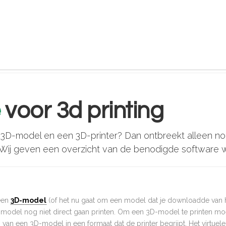
s
e
voor 3d printing
 3D-model en een 3D-printer? Dan ontbreekt alleen nog
n. Wij geven een overzicht van de benodigde software 
een
3D-model
(of het nu gaat om een model dat je downloadde van het
 model nog niet direct gaan printen. Om een 3D-model te printen moet 
an een 3D-model in een formaat dat de printer begrijpt. Het virtuele