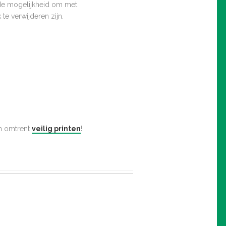
n de mogelijkheid om met
te verwijderen zijn.
n omtrent
veilig printen
!