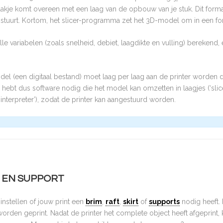
 plakje komt overeen met een laag van de opbouw van je stuk. Dit for
nstuurt. Kortom, het slicer-programma zet het 3D-model om in een f
le variabelen (zoals snelheid, debiet, laagdikte en vulling) berekend, 
el (een digitaal bestand) moet laag per laag aan de printer worden 
Je hebt dus software nodig die het model kan omzetten in laagjes (‘sl
interpreter’), zodat de printer kan aangestuurd worden.
T EN SUPPORT
 instellen of jouw print een
brim
,
raft
,
skirt
of
supports
nodig heeft.
orden geprint. Nadat de printer het complete object heeft afgeprint, 