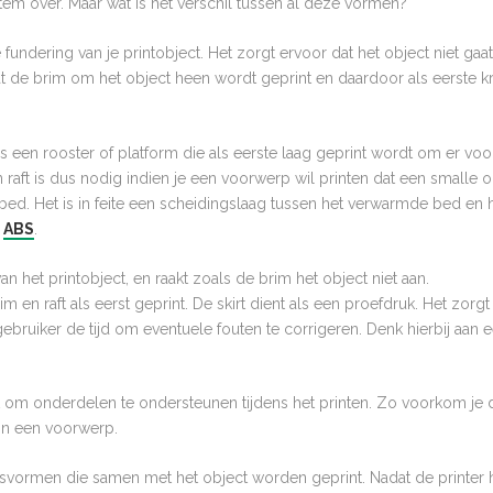
 item over. Maar wat is het verschil tussen al deze vormen?
 fundering van je printobject. Het zorgt ervoor dat het object niet gaa
t de brim om het object heen wordt geprint en daardoor als eerste krul
is een rooster of platform die als eerste laag geprint wordt om er vo
Een raft is dus nodig indien je een voorwerp wil printen dat een smalle
tbed. Het is in feite een scheidingslaag tussen het verwarmde bed en 
t
ABS
.
an het printobject, en raakt zoals de brim het object niet aan.
im en raft als eerst geprint. De skirt dient als een proefdruk. Het zor
ebruiker de tijd om eventuele fouten te corrigeren. Denk hierbij aan 
om onderdelen te ondersteunen tijdens het printen. Zo voorkom je dat
in een voorwerp.
svormen die samen met het object worden geprint. Nadat de printer h