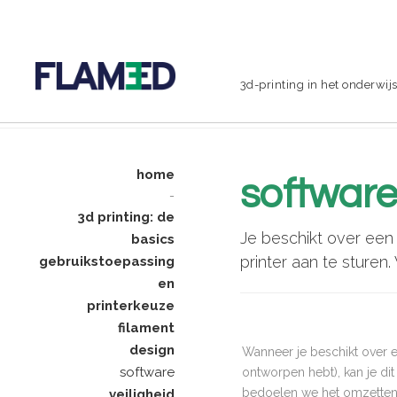
3d-printing in het onderwij
home
softwar
-
3d printing: de
Je beschikt over een
basics
printer aan te sture
gebruikstoepassing
en
printerkeuze
filament
design
Wanneer je beschikt over 
software
ontworpen hebt), kan je dit
bedoelen we het omzetten v
veiligheid