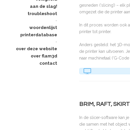
gesneden (‘slicing’) – elk
aan de slag!
omgezet die de printer aa
troubleshoot
-
In dit proces worden ook al
woordenlijst
printer tot printer.
printerdatabase
-
Anders gesteld: het 3D-mod
over deze website
de printer kan uitvoeren. 
over flam3d
naar machinetaal (‘G-Code 
contact
BRIM, RAFT, SKIR
In de slicer-software kan je
die samen met het object w