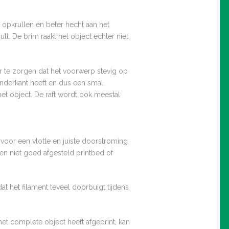
t opkrullen en beter hecht aan het
t. De brim raakt het object echter niet
or te zorgen dat het voorwerp stevig op
 onderkant heeft en dus een smal
het object. De raft wordt ook meestal
gt voor een vlotte en juiste doorstroming
een niet goed afgesteld printbed of
 het filament teveel doorbuigt tijdens
et complete object heeft afgeprint, kan