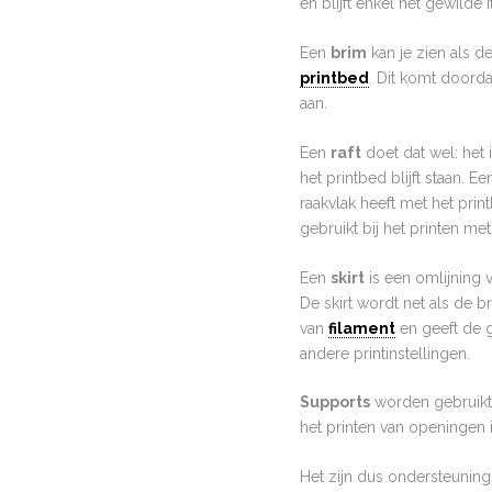
en blijft enkel het gewilde
Een
brim
kan je zien als de
printbed
. Dit komt doorda
aan.
Een
raft
doet dat wel: het 
het printbed blijft staan. 
raakvlak heeft met het prin
gebruikt bij het printen me
Een
skirt
is een omlijning v
De skirt wordt net als de br
van
filament
en geeft de g
andere printinstellingen.
Supports
worden gebruikt 
het printen van openingen 
Het zijn dus ondersteuning