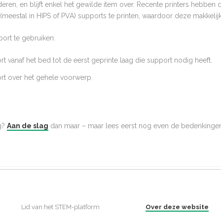
deren, en blijft enkel het gewilde item over. Recente printers hebbe
(meestal in HIPS of PVA) supports te printen, waardoor deze makkelijk 
port te gebruiken:
 vanaf het bed tot de eerst geprinte laag die support nodig heeft.
t over het gehele voorwerp.
g?
Aan de slag
dan maar – maar lees eerst nog even de bedenkinge
Lid van het STEM-platform
Over deze website