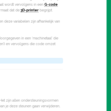
maat wordt vervolgens in een
G-code
ormaat dat de
3D-printer
begrijpt.
en deze variabelen zijn afhankelijk van
doorgegeven in een ‘machinetaal’ die
icen’) en vervolgens die code omzet
 Het zijn allen ondersteuningsvormen
kan je deze steunen gaan verwijderen,