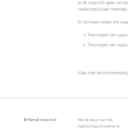
je de supports gaan verwij
(water)oplosbaar materiaal 
Er zijn twee opties om sup
Toevoegen van support
Toevoegen van suppor
Klaar met de voorbereidin
© Flam3D 2015-2017
Met de steun van het
Agentschap Innoveren &