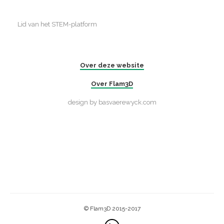
DESIGN
Lid van het STEM-platform
SOFTWARE
VEILIGHEID
Over deze website
AAN DE SLAG!
Over Flam3D
TROUBLESHOOT
-
design by basvaerewyck.com
WOORDENLIJST
PRINTERDATABASE
-
OVER DEZE WEBSITE
OVER FLAM3D
CONTACT
© Flam3D 2015-2017