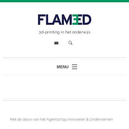
3d-printing in het onderwijs
MENU
HOME
-
3D PRINTING: DE BASICS
GEBRUIKSTOEPASSINGEN
PRINTERKEUZE
Met de steun van het Agentschap Innoveren & Ondernemen
FILAMENT