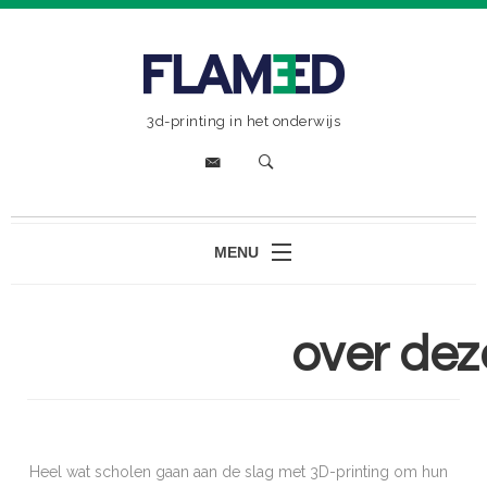
3d-printing in het onderwijs
MENU
HOME
-
over dez
3D PRINTING: DE BASICS
GEBRUIKSTOEPASSINGEN
PRINTERKEUZE
Heel wat scholen gaan aan de slag met 3D-printing om hun
FILAMENT