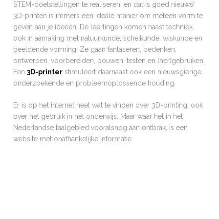
STEM-doelstellingen te realiseren, en dat is goed nieuws!
DESIGN
3D-printen is immers een ideale manier om meteen vorm te
geven aan je ideeën. De leerlingen komen naast techniek
SOFTWARE
ook in aanraking met natuurkunde, scheikunde, wiskunde en
VEILIGHEID
beeldende vorming. Ze gaan fantaseren, bedenken,
ontwerpen, voorbereiden, bouwen, testen en (her)gebruiken.
AAN DE SLAG!
Een
3D-printer
stimuleert daarnaast ook een nieuwsgierige,
onderzoekende en probleemoplossende houding.
TROUBLESHOOT
-
Er is op het internet heel wat te vinden over 3D-printing, ook
WOORDENLIJST
over het gebruik in het onderwijs. Maar waar het in het
PRINTERDATABASE
Nederlandse taalgebied vooralsnog aan ontbrak, is een
-
website met onafhankelijke informatie.
OVER DEZE WEBSITE
OVER FLAM3D
CONTACT