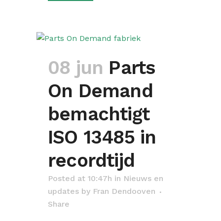
08 jun
Parts
On Demand
bemachtigt
ISO 13485 in
recordtijd
Posted at 10:47h
in
Nieuws en
updates
by
Fran Dendooven
Share