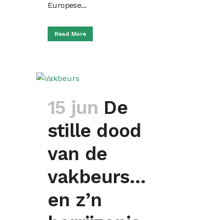
Europese...
Read More
15 jun
De
stille dood
van de
vakbeurs…
en z’n