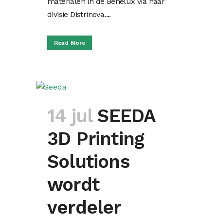
materialen in de Benelux via haar
divisie Distrinova....
Read More
14 jul
SEEDA
3D Printing
Solutions
wordt
verdeler