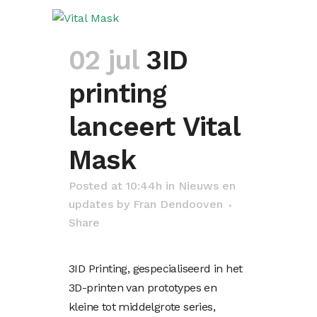
02 jul
3ID
printing
lanceert Vital
Mask
Posted at 10:44h
in
Nieuws en
updates
by
Fran Dendooven
Share
3ID Printing, gespecialiseerd in het
3D-printen van prototypes en
kleine tot middelgrote series,