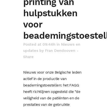
printing van
hulpstukken
voor
beademingstoestel
Posted at 09:46h
in
Nieuws en
updates
by
Fran Dendooven
Share
Nieuws voor onze Belgische leden
actief in de productie van
beademingstoestellen: het FAGG
heeft richtlijnen opgesteld die “de
veiligheid van de patiënten en de
prestaties van de gebruikte