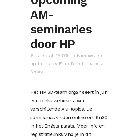
Upcoming
AM-
seminaries
door HP
Posted at 15:01h
in
Nieuws en
updates
by
Fran Dendooven
Share
Het HP 3D-team organiseert in juni
een reeks webinars over
verschillende AM-topics. De
seminaries vinden online om 9u30
in het Engels plaats. Meer info en
registratielinks vind je in dit