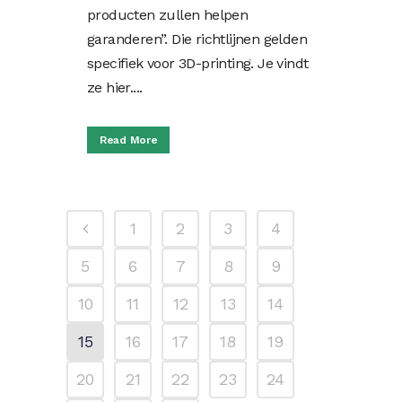
producten zullen helpen
garanderen”. Die richtlijnen gelden
specifiek voor 3D-printing. Je vindt
ze hier....
Read More
1
2
3
4
5
6
7
8
9
10
11
12
13
14
15
16
17
18
19
20
21
22
23
24