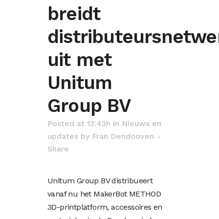
breidt
distributeursnetwe
uit met
Unitum
Group BV
Posted at 13:43h
in
Nieuws en
updates
by
Fran Dendooven
Share
Unitum Group BV distribueert
vanaf nu het MakerBot METHOD
3D-printplatform, accessoires en