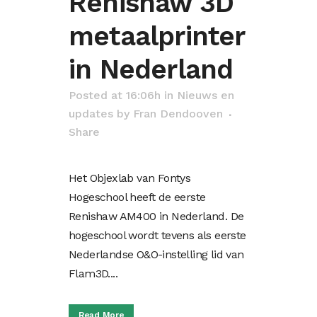
Renishaw 3D
metaalprinter
in Nederland
Posted at 16:06h
in
Nieuws en
updates
by
Fran Dendooven
Share
Het Objexlab van Fontys
Hogeschool heeft de eerste
Renishaw AM400 in Nederland. De
hogeschool wordt tevens als eerste
Nederlandse O&O-instelling lid van
Flam3D....
Read More