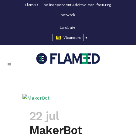
Flam3D - The independent Additive Manufacturing
network
Language:
Vlaanderen
22 jul
MakerBot