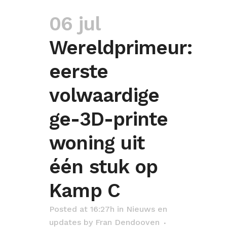
06 jul
Wereldprimeur:
eerste
volwaardige
ge-3D-printe
woning uit
één stuk op
Kamp C
Posted at 16:27h
in
Nieuws en
updates
by
Fran Dendooven