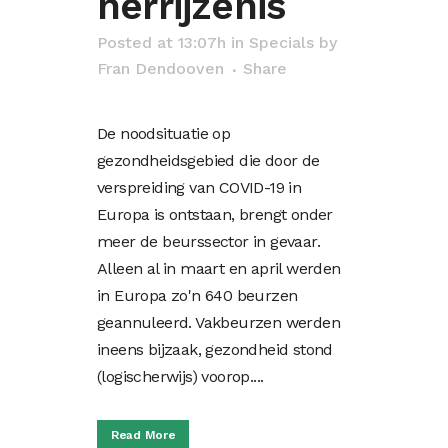
herrijzenis
Posted at 13:07h
in
Specials
by
Fran Dendooven
Share
De noodsituatie op
gezondheidsgebied die door de
verspreiding van COVID-19 in
Europa is ontstaan, brengt onder
meer de beurssector in gevaar.
Alleen al in maart en april werden
in Europa zo'n 640 beurzen
geannuleerd. Vakbeurzen werden
ineens bijzaak, gezondheid stond
(logischerwijs) voorop....
Read More