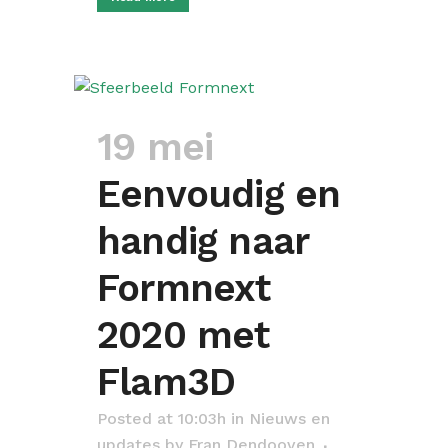
19 mei
Eenvoudig en
handig naar
Formnext
2020 met
Flam3D
Posted at 10:03h
in
Nieuws en
updates
by
Fran Dendooven