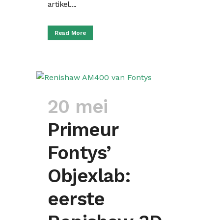
artikel....
Read More
20 mei
Primeur
Fontys’
Objexlab:
eerste