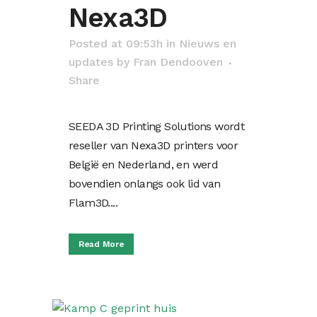
Nexa3D
Posted at 09:53h
in
Nieuws en
updates
by
Fran Dendooven
Share
SEEDA 3D Printing Solutions wordt
reseller van Nexa3D printers voor
België en Nederland, en werd
bovendien onlangs ook lid van
Flam3D....
Read More