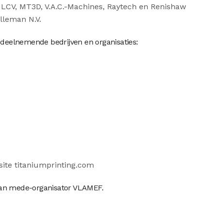
 LCV, MT3D, V.A.C.-Machines, Raytech en Renishaw
elleman N.V.
e deelnemende bedrijven en organisaties:
te titaniumprinting.com
van mede-organisator VLAMEF.