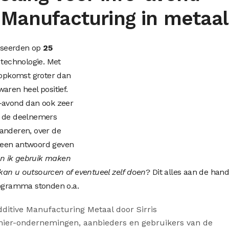
 Manufacturing in metaal
iseerden op
25
technologie. Met
opkomst groter dan
aren heel positief.
o-avond dan ook zeer
: de deelnemers
aanderen, over de
 een antwoord geven
n ik gebruik maken
kan u outsourcen of eventueel zelf doen
? Dit alles aan de han
rogramma stonden o.a.
dditive Manufacturing Metaal door Sirris
nier-ondernemingen, aanbieders en gebruikers van de