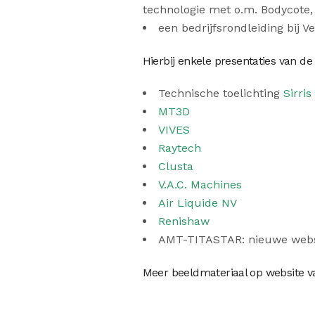
technologie met o.m. Bodycote,
een bedrijfsrondleiding bij V
Hierbij enkele presentaties van d
Technische toelichting
Sirris
MT3D
VIVES
Raytech
Clusta
V.A.C. Machines
Air Liquide NV
Renishaw
AMT-TITASTAR: nieuwe websi
Meer beeldmateriaal op website 