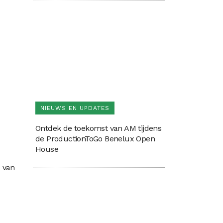
NIEUWS EN UPDATES
Ontdek de toekomst van AM tijdens
de ProductionToGo Benelux Open
House
d van