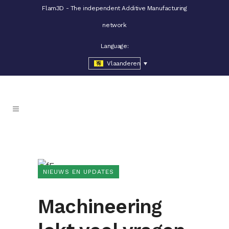
Flam3D - The independent Additive Manufacturing
network
Language:
Vlaanderen
NIEUWS EN UPDATES
Machineering