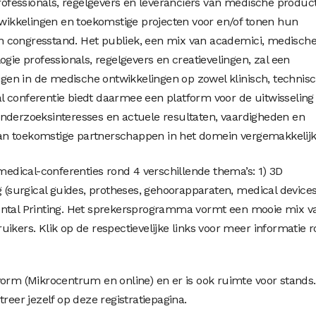
fessionals, regelgevers en leveranciers van medische produc
ntwikkelingen en toekomstige projecten voor en/of tonen hun
 congresstand. Het publiek, een mix van academici, medisch
ogie professionals, regelgevers en creatievelingen, zal een
ijgen in de medische ontwikkelingen op zowel klinisch, technis
 conferentie biedt daarmee een platform voor de uitwisseling
onderzoeksinteresses en actuele resultaten, vaardigheden en
an toekomstige partnerschappen in het domein vergemakkelijk
 medical-conferenties rond 4 verschillende thema’s: 1) 3D
g (surgical guides, protheses, gehoorapparaten, medical devices
ental Printing. Het sprekersprogramma vormt een mooie mix v
ikers. Klik op de respectievelijke links voor meer informatie 
vorm (Mikrocentrum en online) en er is ook ruimte voor stands.
reer jezelf op deze registratiepagina.