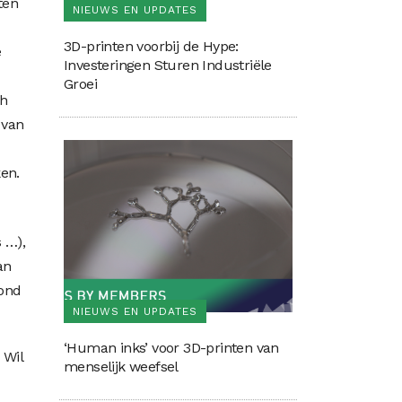
ten
NIEUWS EN UPDATES
3D-printen voorbij de Hype:
e
Investeringen Sturen Industriële
Groei
ch
 van
en.
 …),
an
rond
NIEUWS EN UPDATES
‘Human inks’ voor 3D-printen van
 Wil
menselijk weefsel