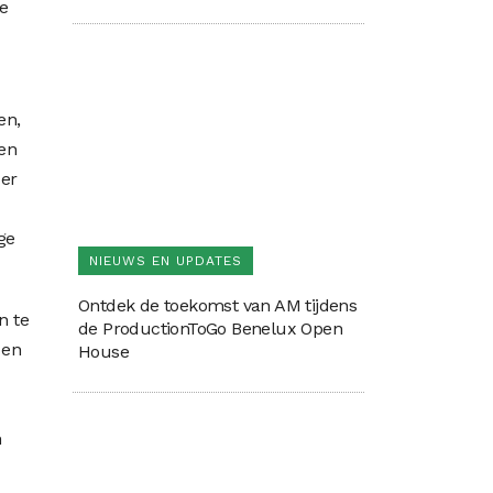
te
en,
en
 er
ge
NIEUWS EN UPDATES
Ontdek de toekomst van AM tijdens
n te
de ProductionToGo Benelux Open
 en
House
n