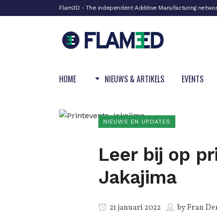
Flam3D - The independent Additive Manufacturing netwo
HOME
NIEUWS & ARTIKELS
EVENTS
NIEUWS EN UPDATES
Leer bij op p
Jakajima
21 januari 2022
by
Fran De