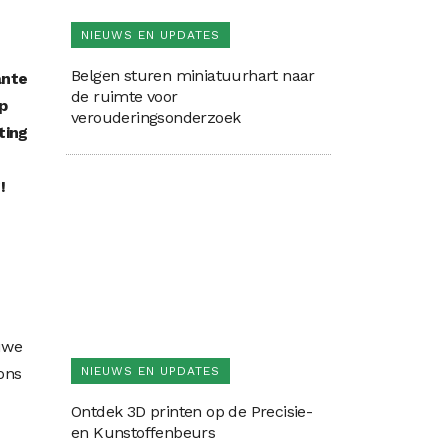
NIEUWS EN UPDATES
Belgen sturen miniatuurhart naar
ante
de ruimte voor
p
verouderingsonderzoek
ting
!
uwe
NIEUWS EN UPDATES
ons
Ontdek 3D printen op de Precisie-
en Kunstoffenbeurs