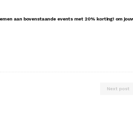
nemen aan bovenstaande events met 20% korting!
om jou
Next post