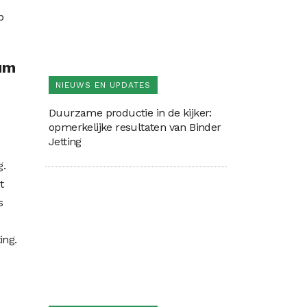
p
rum
NIEUWS EN UPDATES
Duurzame productie in de kijker:
opmerkelijke resultaten van Binder
Jetting
g.
t
s
ing.