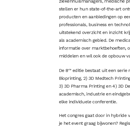
ziekenhuismanagers, medische pro
stellen er hun state-of-the-art o
producten en aanbiedingen op een
professionals, business en technol
uitstekend overzicht en inzicht kr
als academisch gebied. De medical
informatie over marktbehoeften, 
middelen en wil ook de opbouw v
De 8
editie bestaat uit een serie
ste
Bioprinting, 2) 3D Medtech Printin
3) 3D Pharma Printing en 4) 3D D
academisch, industrie en eindgebru
elke individuele conferentie.
Het congres gaat door in hybride 
je het event graag bijwonen? Regist