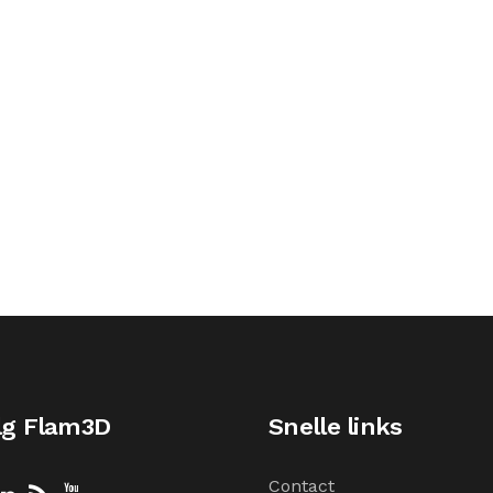
lg Flam3D
Snelle links
Contact