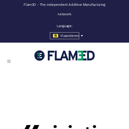
Flam3D - The independent Additive Manufacturing
network
Language:
Vlaanderen