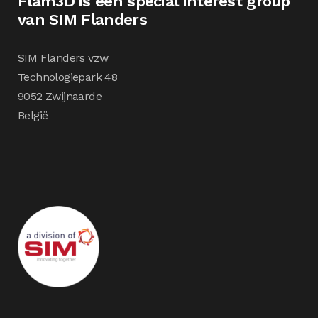
Flam3D is een special interest group
van SIM Flanders
SIM Flanders vzw
Technologiepark 48
9052 Zwijnaarde
België