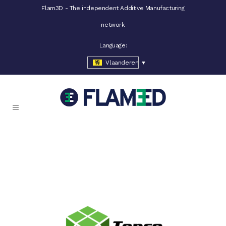
Flam3D - The independent Additive Manufacturing
network
Language:
Vlaanderen