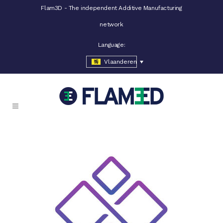
Flam3D - The independent Additive Manufacturing
network
Language:
Vlaanderen