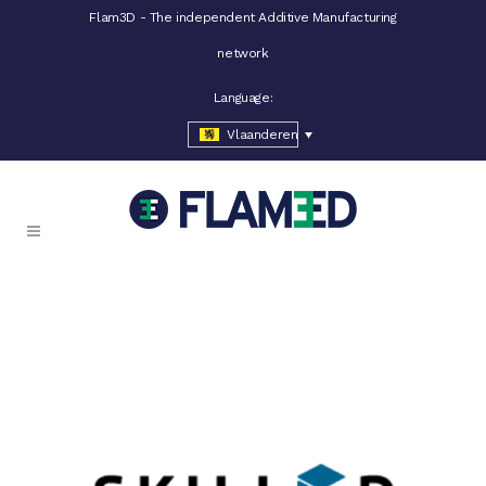
Flam3D - The independent Additive Manufacturing
network
Language:
Vlaanderen