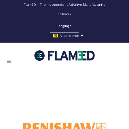
Flam3D - The independent Additive Manufacturing
network
Language:
Vlaanderen