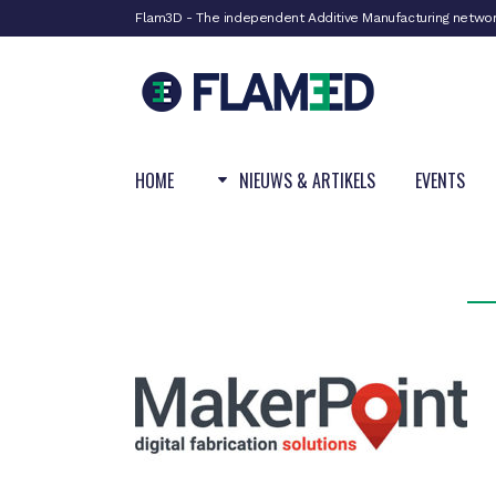
Flam3D - The independent Additive Manufacturing netwo
HOME
NIEUWS & ARTIKELS
EVENTS