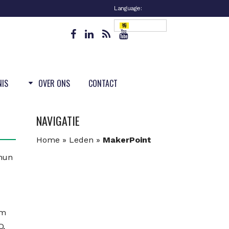
Language:
Vlaanderen
NIS
OVER ONS
CONTACT
NAVIGATIE
Home
»
Leden
»
MakerPoint
 hun
om
D,