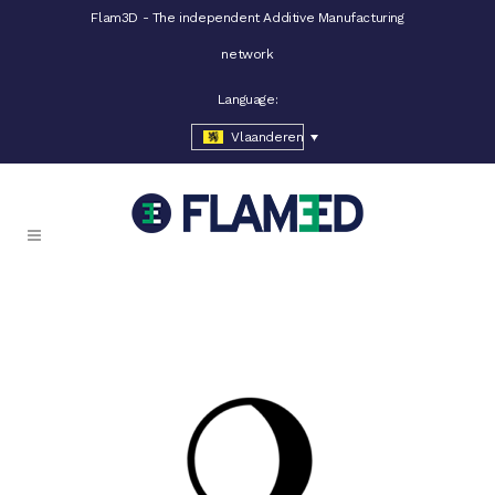
Flam3D - The independent Additive Manufacturing
network
Language:
Vlaanderen