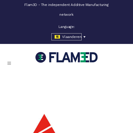
Flam3D - The independent Additive Manufacturing
network
Language:
Vlaanderen