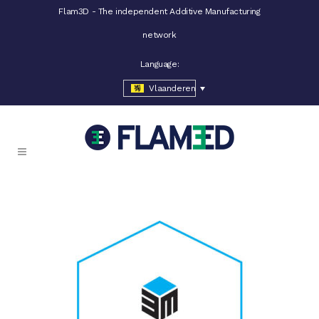
Flam3D - The independent Additive Manufacturing
network
Language:
Vlaanderen