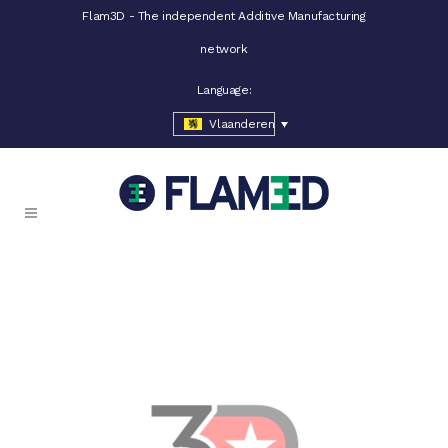
Flam3D - The independent Additive Manufacturing
network
Language:
Vlaanderen