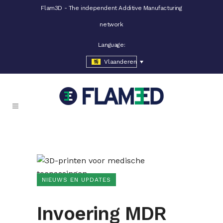
Flam3D - The independent Additive Manufacturing
network
Language:
Vlaanderen
NIEUWS EN UPDATES
Invoering MDR