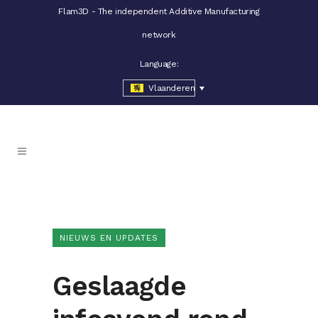
Flam3D - The independent Additive Manufacturing
network
Language:
Vlaanderen
NIEUWS EN UPDATES
Geslaagde