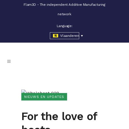
Flam3D - The independent Additive Manufacturing
network
Language:
Vlaanderen
NIEUWS EN UPDATES
For the love of